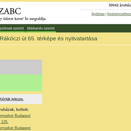
30042 áruház 
Nyitólap
|
Kedvencekhez
pülések szerint
Márkanév szerint
Rákóczi út 65. térképe és nyitvatartása
 Kérjük jelezze.
ruházak, boltok:
market Budapest
 125.
market Budapest