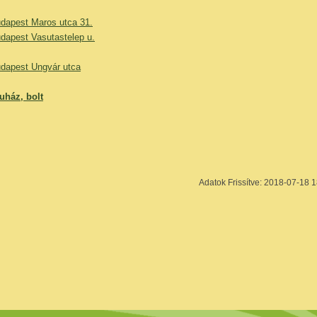
apest Maros utca 31.
apest Vasutastelep u.
apest Ungvár utca
uház, bolt
Adatok Frissítve: 2018-07-18 