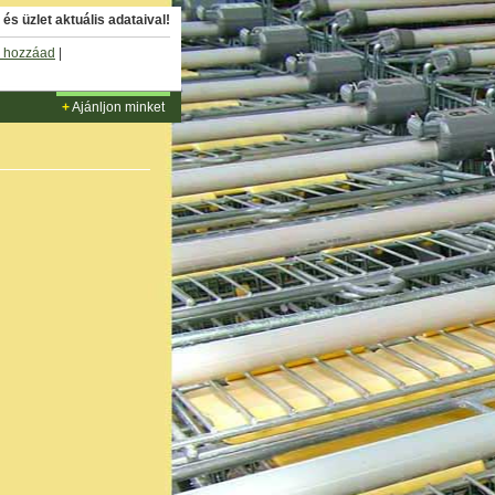
és üzlet aktuális adataival!
 hozzáad
|
+
Ajánljon minket