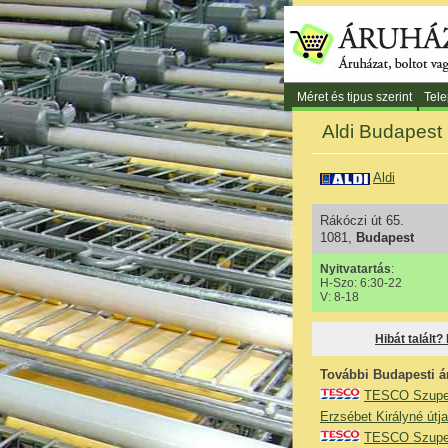
Méret és tipus szerint
Tele
Aldi Budapest 
Aldi
Rákóczi út 65.
1081,
Budapest
Nyitvatartás
:
H-Szo: 6:30-22
V: 8-18
Hibát talált?
További Budapesti á
TESCO Szuper
Erzsébet Királyné útja
TESCO Szuper