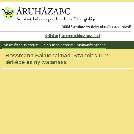
30042 áruház és üzlet aktuális adataival!
Nyitólap
|
Kedvencekhez hozzáad
|
Méret és tipus szerint
Települések szerint
Márkanév szerint
Rossmann Balatonalmádi Szabolcs u. 2.
térképe és nyitvatartása