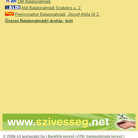
DM Balatonalmádi
Aldi Balatonalmádi Szabolcs u. 2.
Pennymarket Balatonalmádi, József Attila Út 2.
Összes Balatonalmádii áruház, bolt
© 2008-14 aruhazabc.hu |
Bankfiók kereső
|
ATM, bankautomata kereső
|