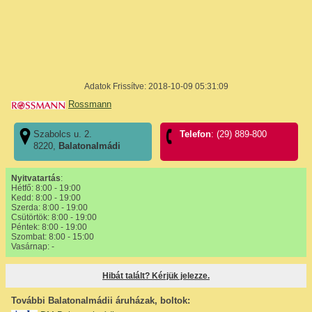
Adatok Frissítve: 2018-10-09 05:31:09
Rossmann
Szabolcs u. 2.
Telefon
: (29) 889-800
8220,
Balatonalmádi
Nyitvatartás
:
Hétfő: 8:00 - 19:00
Kedd: 8:00 - 19:00
Szerda: 8:00 - 19:00
Csütörtök: 8:00 - 19:00
Péntek: 8:00 - 19:00
Szombat: 8:00 - 15:00
Vasárnap: -
Hibát talált? Kérjük jelezze.
További Balatonalmádii áruházak, boltok: