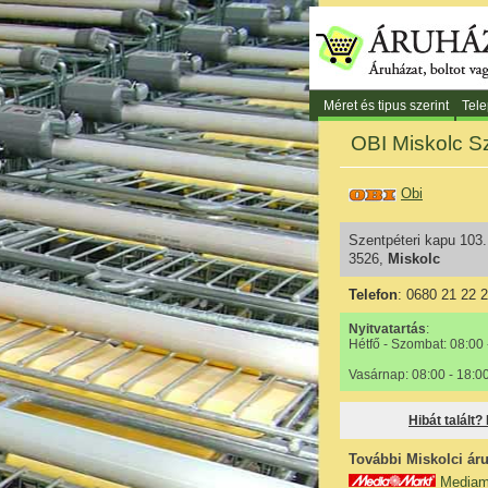
Méret és tipus szerint
Tele
OBI Miskolc Sz
Obi
Szentpéteri kapu 103.
3526,
Miskolc
Telefon
: 0680 21 22 
Nyitvatartás
:
Hétfő - Szombat: 08:00 
Vasárnap: 08:00 - 18:0
Hibát talált?
További Miskolci áru
Mediam