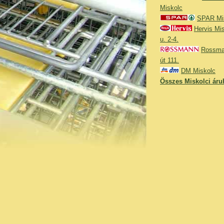
Miskolc
SPAR Misk
Hervis Mi
u. 2-4.
Rossma
út 111.
DM Miskolc
Összes Miskolci áruh