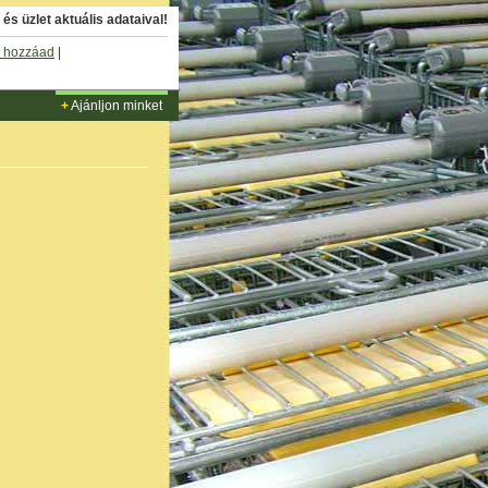
és üzlet aktuális adataival!
 hozzáad
|
+
Ajánljon minket