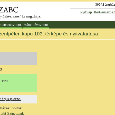
30042 áruház 
Nyitólap
|
Kedvencekhez
pülések szerint
Márkanév szerint
entpéteri kapu 103. térképe és nyitvatartása
23
- 19:00
0
 Kérjük jelezze.
házak, boltok:
arkt Szinvapark