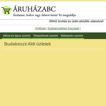
30042 áruház és üzlet aktuális adataival!
Nyitólap
|
Kedvencekhez hozzáad
|
Méret és tipus szerint
Települések szerint
Márkanév szerint
Budakeszii Aldi üzletek