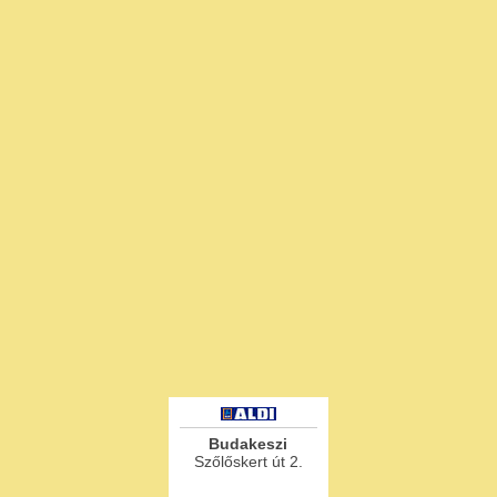
Budakeszi
Szőlőskert út 2.