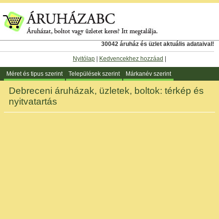
30042 áruház és üzlet aktuális adataival!
Nyitólap
|
Kedvencekhez hozzáad
|
Méret és tipus szerint
Települések szerint
Márkanév szerint
Debreceni áruházak, üzletek, boltok: térkép és
nyitvatartás