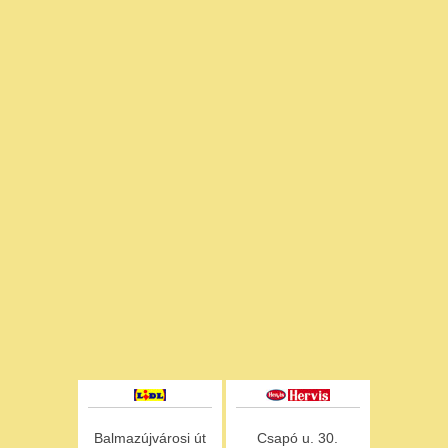
Balmazújvárosi út
Csapó u. 30.