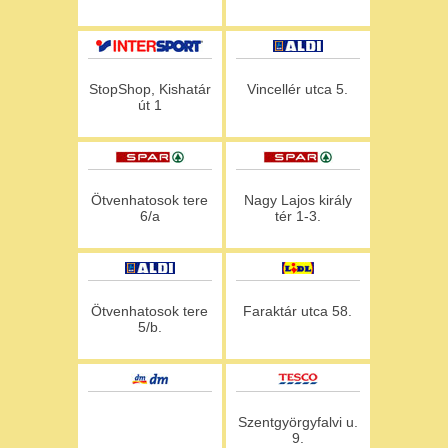
StopShop, Kishatár
Vincellér utca 5.
út 1
Ötvenhatosok tere
Nagy Lajos király
6/a
tér 1-3.
Ötvenhatosok tere
Faraktár utca 58.
5/b.
Szentgyörgyfalvi u.
9.