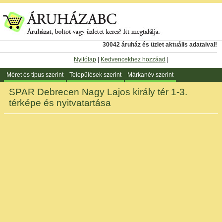
30042 áruház és üzlet aktuális adataival!
Nyitólap
|
Kedvencekhez hozzáad
|
Méret és tipus szerint
Települések szerint
Márkanév szerint
SPAR Debrecen Nagy Lajos király tér 1-3.
térképe és nyitvatartása