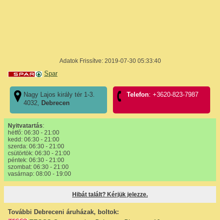
Adatok Frissítve: 2019-07-30 05:33:40
Spar
Nagy Lajos király tér 1-3.
Telefon
: +3620-823-7987
4032,
Debrecen
Nyitvatartás
:
hétfő: 06:30 - 21:00
kedd: 06:30 - 21:00
szerda: 06:30 - 21:00
csütörtök: 06:30 - 21:00
péntek: 06:30 - 21:00
szombat: 06:30 - 21:00
vasárnap: 08:00 - 19:00
Hibát talált? Kérjük jelezze.
További Debreceni áruházak, boltok: