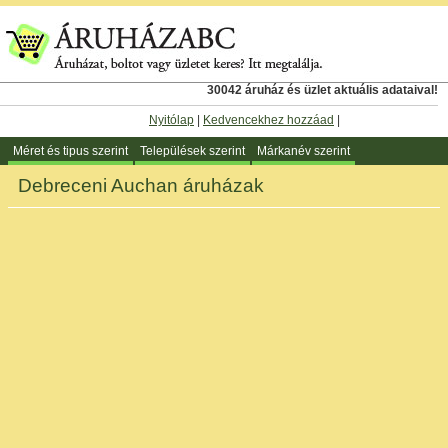
30042 áruház és üzlet aktuális adataival!
Nyitólap
|
Kedvencekhez hozzáad
|
Méret és tipus szerint
Települések szerint
Márkanév szerint
Debreceni Auchan áruházak