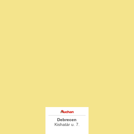
Debrecen
Kishatár u. 7.