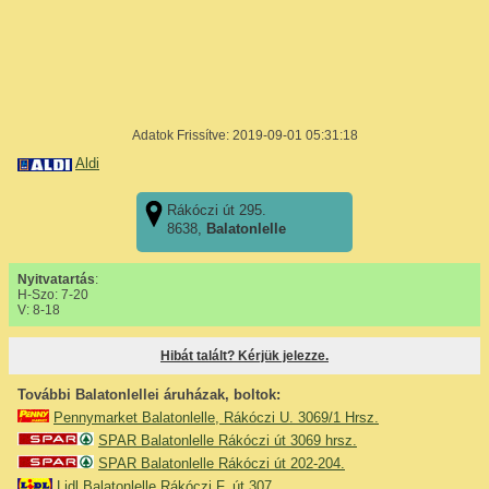
Adatok Frissítve: 2019-09-01 05:31:18
Aldi
Rákóczi út 295.
8638,
Balatonlelle
Nyitvatartás
:
H-Szo: 7-20
V: 8-18
Hibát talált? Kérjük jelezze.
További Balatonlellei áruházak, boltok:
Pennymarket Balatonlelle, Rákóczi U. 3069/1 Hrsz.
SPAR Balatonlelle Rákóczi út 3069 hrsz.
SPAR Balatonlelle Rákóczi út 202-204.
Lidl Balatonlelle Rákóczi F. út 307.