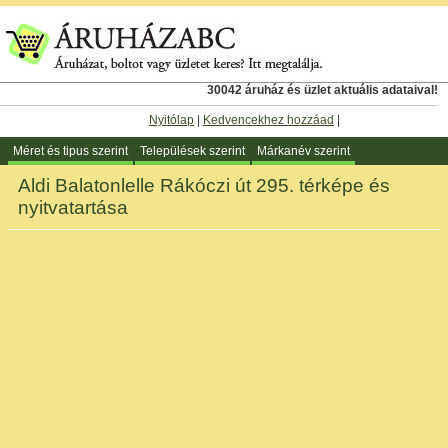
30042 áruház és üzlet aktuális adataival!
Nyitólap
|
Kedvencekhez hozzáad
|
Méret és tipus szerint
Települések szerint
Márkanév szerint
Aldi Balatonlelle Rákóczi út 295. térképe és
nyitvatartása