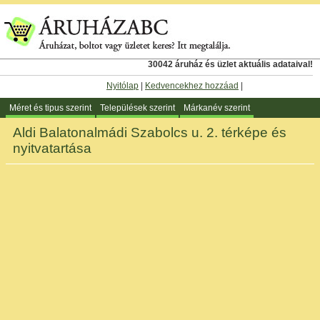
30042 áruház és üzlet aktuális adataival!
Nyitólap
|
Kedvencekhez hozzáad
|
Méret és tipus szerint
Települések szerint
Márkanév szerint
Aldi Balatonalmádi Szabolcs u. 2. térképe és
nyitvatartása