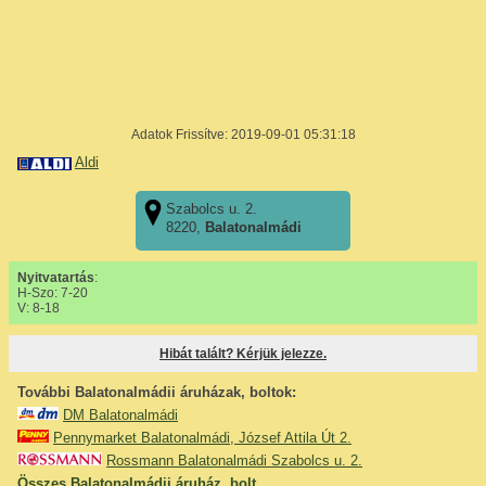
Adatok Frissítve: 2019-09-01 05:31:18
Aldi
Szabolcs u. 2.
8220,
Balatonalmádi
Nyitvatartás
:
H-Szo: 7-20
V: 8-18
Hibát talált? Kérjük jelezze.
További Balatonalmádii áruházak, boltok:
DM Balatonalmádi
Pennymarket Balatonalmádi, József Attila Út 2.
Rossmann Balatonalmádi Szabolcs u. 2.
Összes Balatonalmádii áruház, bolt